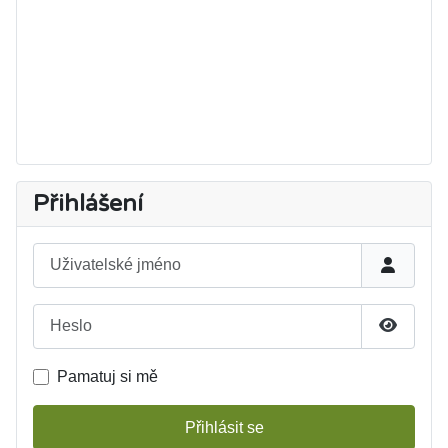
Přihlášení
Uživatelské jméno
Heslo
Zobrazit
Pamatuj si mě
Přihlásit se