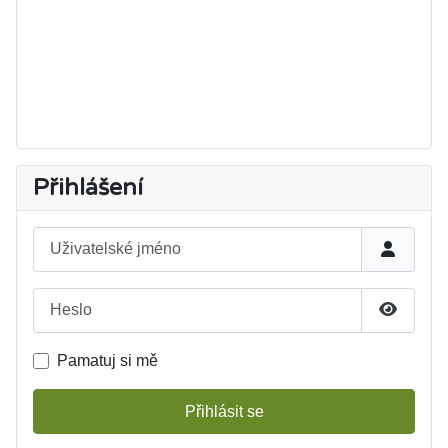
Přihlášení
Uživatelské jméno
Heslo
Zobrazit
Pamatuj si mě
Přihlásit se