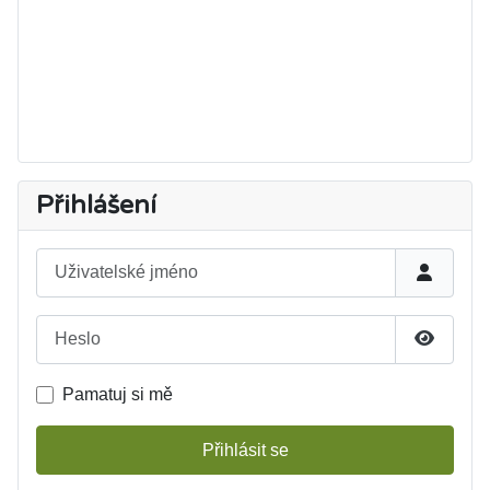
Přihlášení
Uživatelské jméno
Heslo
Zobrazit
Pamatuj si mě
Přihlásit se